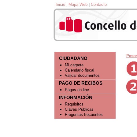
Inicio
|
Mapa Web
|
Contacto
Pasos
CIUDADANO
Mi carpeta
Calendario fiscal
Validar documentos
PAGO DE RECIBOS
Pagos on-line
INFORMACIÓN
Requisitos
Claves Públicas
Preguntas frecuentes