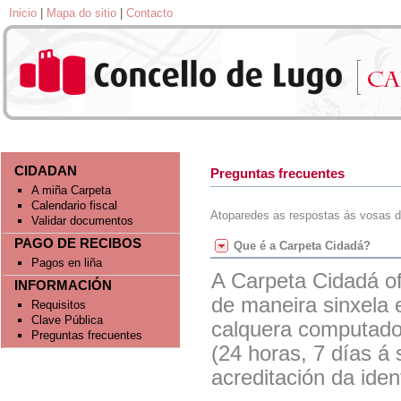
Inicio
|
Mapa do sitio
|
Contacto
CIDADAN
Preguntas frecuentes
A miña Carpeta
Calendario fiscal
Atoparedes as respostas ás vosas dú
Validar documentos
PAGO DE RECIBOS
Que é a Carpeta Cidadá?
A Carpeta Cidadá of
Pagos en liña
A Carpeta Cidadá ofr
acreditación fiable 
INFORMACIÓN
de maneira sinxela 
Requisitos
non a requiren. Igu
Clave Pública
calquera computado
Administracións Púb
Preguntas frecuentes
(24 horas, 7 días á
devolven, automatic
acreditación da ide
Os servizos que req
hora da entrada da 