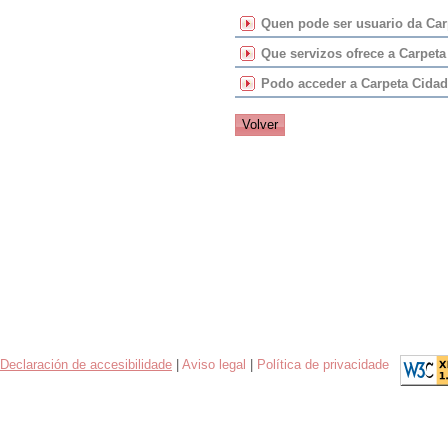
utilizados por aquel
seguimento do seu e
Quen pode ser usuario da Car
a odficina do Concel
O acceso ao serviz
Que servizos ofrece a Carpet
certificado dixit
Podo acceder a Carpeta Cidadá
Declaración de accesibilidade
|
Aviso legal
|
Política de privacidade